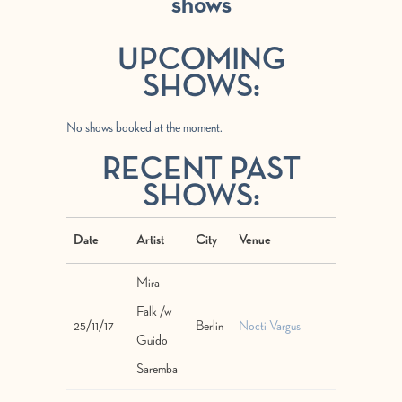
shows
UPCOMING
SHOWS:
No shows booked at the moment.
RECENT PAST
SHOWS:
Date
Artist
City
Venue
Mira
Falk /w
25/11/17
Berlin
Nocti Vargus
Guido
Saremba