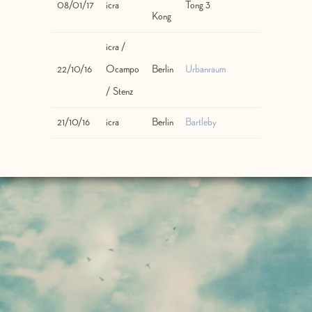
08/01/17
icra
Tong 3
Kong
icra /
22/10/16
Ocampo
Berlin
Urbanraum
/ Stenz
21/10/16
icra
Berlin
Bartleby